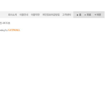
천-0835호
sting by
GETMALL