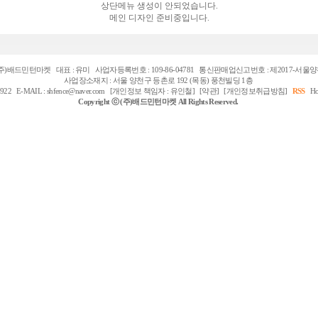
상단메뉴 생성이 안되었습니다.
메인 디자인 준비중입니다.
(주)배드민턴마켓 대표 : 유미 사업자등록번호 : 109-86-04781 통신판매업신고번호 : 제2017-서울양
사업장소재지 : 서울 양천구 등촌로 192 (목동) 풍천빌딩 1층
922 E-MAIL :
shfence@naver.com
[개인정보 책임자 :
유인철
]
[약관]
[개인정보취급방침]
RSS
Ho
Copyright ⓒ
(주)배드민턴마켓
All Rights Reserved.